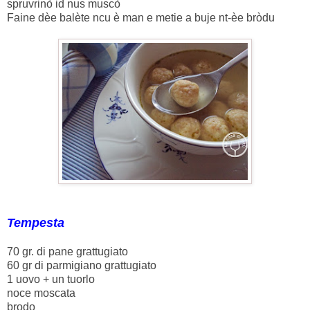
spruvrinò id nus muscò
Faine dèe balète ncu è man e metie a buje nt-èe bròdu
Tempesta
70 gr. di pane grattugiato
60 gr di parmigiano grattugiato
1 uovo + un tuorlo
noce moscata
brodo